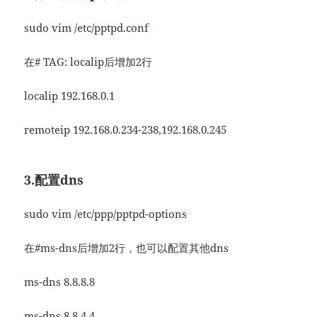
sudo vim /etc/pptpd.conf
在# TAG: localip后增加2行
localip 192.168.0.1
remoteip 192.168.0.234-238,192.168.0.245
3.配置dns
sudo vim /etc/ppp/pptpd-options
在#ms-dns后增加2行，也可以配置其他dns
ms-dns 8.8.8.8
ms-dns 8.8.4.4