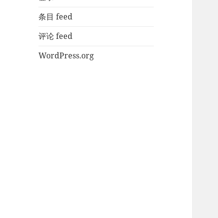
条目 feed
评论 feed
WordPress.org