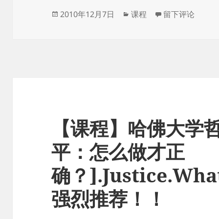
发
分
于【课程】耶鲁
2010年12月7日
课程
留下评论
布
类
于
【课程】哈佛大学哲
平：怎么做才正
确？].Justice.What
强烈推荐！！