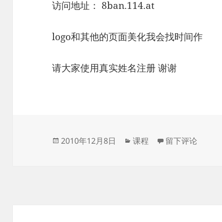
访问地址： 8ban.114.at
logo和其他的页面美化我会找时间作
请大家使用真实姓名注册 谢谢
发
分
于庆祝班级网站
2010年12月8日
课程
留下评论
布
类
于