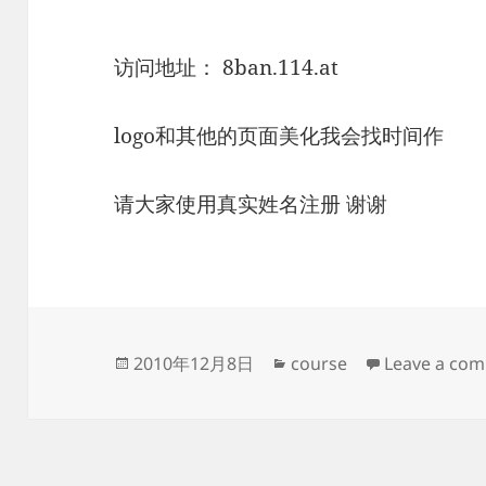
访问地址： 8ban.114.at
logo和其他的页面美化我会找时间作
请大家使用真实姓名注册 谢谢
Posted
Categories
2010年12月8日
course
Leave a co
on