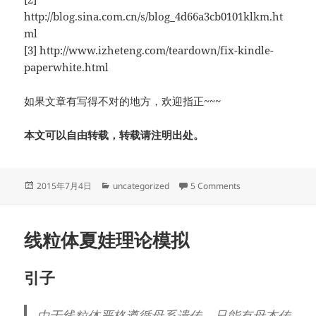
http://blog.sina.com.cn/s/blog_4d66a3cb0101klkm.ht
ml
[3] http://www.izheteng.com/teardown/fix-kindle-
paperwhite.html
如果文章有写得不对的地方，欢迎指正~~~
本文可以自由转载，转载请注明出处。
Posted
Categories
on Kindle PaperW
2015年7月4日
uncategorized
5 Comments
on
线粒体夏娃理论模拟
引子
由于线粒体严格遵循母系遗传，只能有母本传