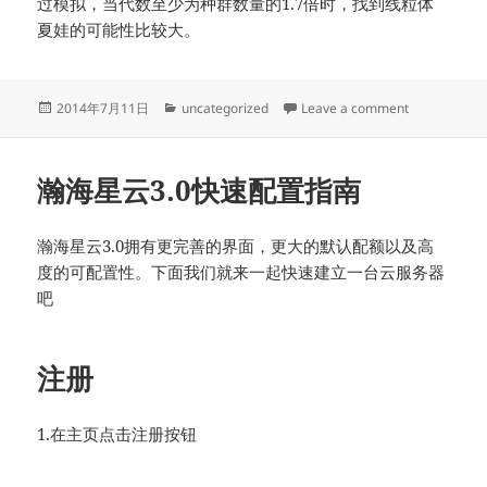
过模拟，当代数至少为种群数量的1.7倍时，找到线粒体
夏娃的可能性比较大。
Posted
Categories
on 线粒体
2014年7月11日
uncategorized
Leave a comment
on
瀚海星云3.0快速配置指南
瀚海星云3.0拥有更完善的界面，更大的默认配额以及高
度的可配置性。下面我们就来一起快速建立一台云服务器
吧
注册
1.在主页点击注册按钮